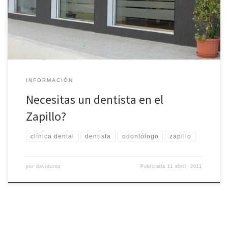
dental navegando por la página web.
INFORMACIÓN
Necesitas un dentista en el
Zapillo?
clínica dental
dentista
odontólogo
zapillo
por
daviduroz
Publicada
11 abril, 2011